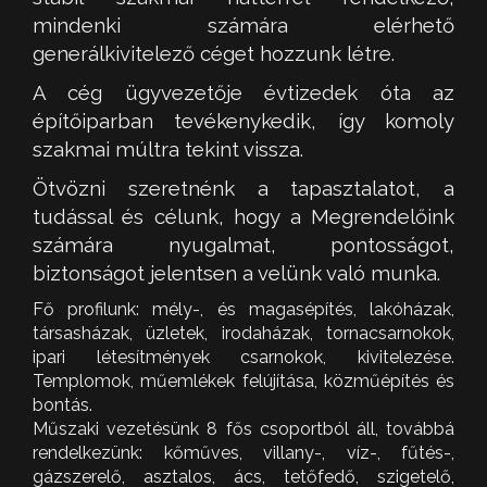
mindenki számára elérhető
generálkivitelező céget hozzunk létre.
A cég ügyvezetője évtizedek óta az
építőiparban tevékenykedik, így komoly
szakmai múltra tekint vissza.
Ötvözni szeretnénk a tapasztalatot, a
tudással és célunk, hogy a Megrendelőink
számára nyugalmat, pontosságot,
biztonságot jelentsen a velünk való munka.
Fő profilunk: mély-, és magasépítés, lakóházak,
társasházak, üzletek, irodaházak, tornacsarnokok,
ipari létesítmények csarnokok, kivitelezése.
Templomok, műemlékek felújítása, közműépítés és
bontás.
Műszaki vezetésünk 8 fős csoportból áll, továbbá
rendelkezünk: kőműves, villany-, víz-, fűtés-,
gázszerelő, asztalos, ács, tetőfedő, szigetelő,