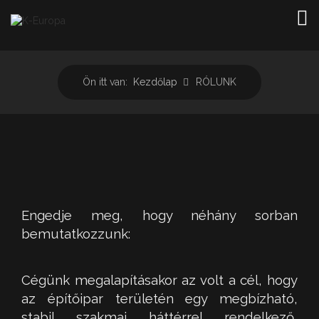
TOG
Ön itt van:
Kezdőlap
RÓLUNK
Engedje meg, hogy néhány sorban
bemutatkozzunk:
Cégünk megalapításakor az volt a cél, hogy
az építőipar területén egy megbízható,
stabil szakmai háttérrel rendelkező,