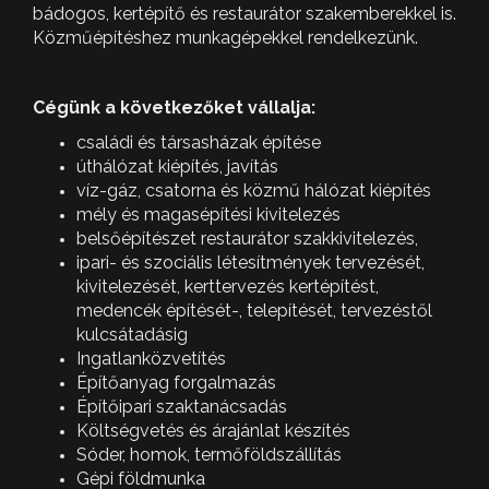
bádogos, kertépítő és restaurátor szakemberekkel is.
Közműépítéshez munkagépekkel rendelkezünk.
Cégünk a következőket vállalja:
családi és társasházak építése
úthálózat kiépítés, javítás
víz-gáz, csatorna és közmű hálózat kiépítés
mély és magasépítési kivitelezés
belsőépítészet restaurátor szakkivitelezés,
ipari- és szociális létesítmények tervezését,
kivitelezését, kerttervezés kertépítést,
medencék építését-, telepítését, tervezéstől
kulcsátadásig
Ingatlanközvetítés
Építőanyag forgalmazás
Építőipari szaktanácsadás
Költségvetés és árajánlat készítés
Sóder, homok, termőföldszállítás
Gépi földmunka