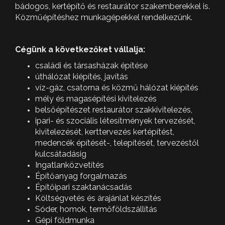
bádogos, kertépítő és restaurátor szakemberekkel is.
Közműépítéshez munkagépekkel rendelkezünk.
Cégünk a következőket vállalja:
családi és társasházak építése
úthálózat kiépítés, javítás
víz-gáz, csatorna és közmű hálózat kiépítés
mély és magasépítési kivitelezés
belsőépítészet restaurátor szakkivitelezés,
ipari- és szociális létesítmények tervezését,
kivitelezését, kerttervezés kertépítést,
medencék építését-, telepítését, tervezéstől
kulcsátadásig
Ingatlanközvetítés
Építőanyag forgalmazás
Építőipari szaktanácsadás
Költségvetés és árajánlat készítés
Sóder, homok, termőföldszállítás
Gépi földmunka