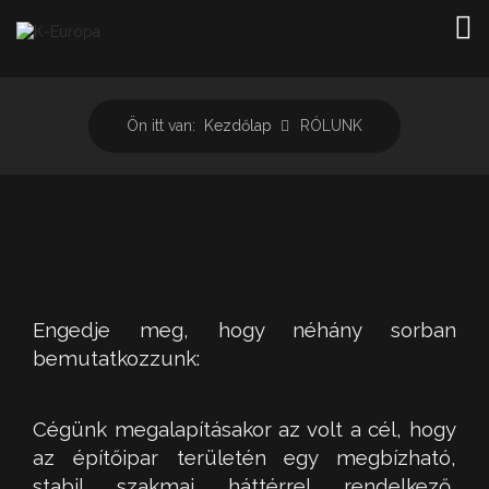
TOG
Ön itt van:
Kezdőlap
RÓLUNK
Engedje meg, hogy néhány sorban
bemutatkozzunk:
Cégünk megalapításakor az volt a cél, hogy
az építőipar területén egy megbízható,
stabil szakmai háttérrel rendelkező,