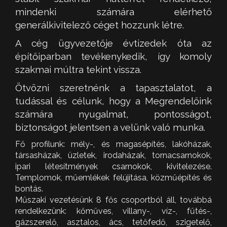
mindenki számára elérhető
generálkivitelező céget hozzunk létre.
A cég ügyvezetője évtizedek óta az
építőiparban tevékenykedik, így komoly
szakmai múltra tekint vissza.
Ötvözni szeretnénk a tapasztalatot, a
tudással és célunk, hogy a Megrendelőink
számára nyugalmat, pontosságot,
biztonságot jelentsen a velünk való munka.
Fő profilunk: mély-, és magasépítés, lakóházak,
társasházak, üzletek, irodaházak, tornacsarnokok,
ipari létesítmények csarnokok, kivitelezése.
Templomok, műemlékek felújítása, közműépítés és
bontás.
Műszaki vezetésünk 8 fős csoportból áll, továbbá
rendelkezünk: kőműves, villany-, víz-, fűtés-,
gázszerelő, asztalos, ács, tetőfedő, szigetelő,